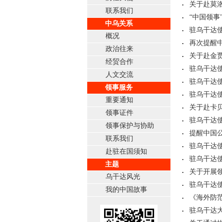
关于赴莫
联系我们
“中国领事
中乌关系
驻乌干达使
概况
再次提醒
政治往来
关于赴金
经贸合作
驻乌干达
人文交流
驻乌干达使
领事服务
驻乌干达
重要通知
关于赴卡
领事证件
驻乌干达
领事保护与协助
提醒中国
联系我们
驻乌干达
赴驻在国须知
驻乌干达
主题
关于开展
乌干达风光
驻乌干达使
我的中国故事
《海外防
驻乌干达