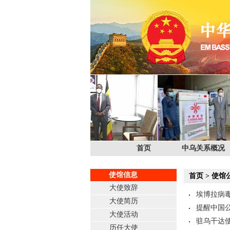
首页
中乌关系概况
使馆信息
首页
>
使馆
大使致辞
埃博拉病
大使简历
提醒中国
大使活动
驻乌干达
历任大使