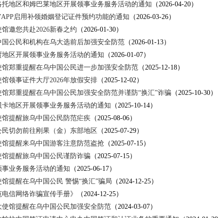
洛托地区和姆巴莱地区开展领事业务服务活动的通知
（2026-04-20）
”APP启用补领婚姻登记证件预约功能的通知
（2026-03-26）
馆邀您共赴2026新春之约
（2026-01-30）
中国公民和机构在乌大选前后加强安全防范
（2026-01-13）
贾地区开展领事业务服务活动的通知
（2026-01-07）
使馆郑重提醒在乌中国公民进一步加强安全防范
（2025-12-18）
馆领事证件大厅2026年放假安排
（2025-12-02）
使馆郑重提醒在乌中国公民加强安全防范并谨防“换汇”诈骗
（2025-10-30）
贝卡地区开展领事业务服务活动的通知
（2025-10-14）
使馆提醒旅乌中国公民防范疟疾
（2025-08-06）
公民切勿前往刚果（金）东部地区
（2025-07-29）
使馆提醒来乌中国游客注意防范盗抢
（2025-07-15）
使馆提醒旅乌中国公民谨防诈骗
（2025-07-15）
领事业务服务活动的通知
（2025-06-17）
馆提醒在乌中国公民 警惕“换汇”骗局
（2024-12-25）
范电信网络诈骗宣传手册》
（2024-12-25）
大使馆提醒在乌中国公民加强安全防范
（2024-03-07）