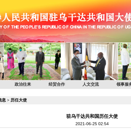
政治往来
经贸合作
人文交流
领事服
信息
>
历任大使
驻乌干达共和国历任大使
2021-06-25 02:54