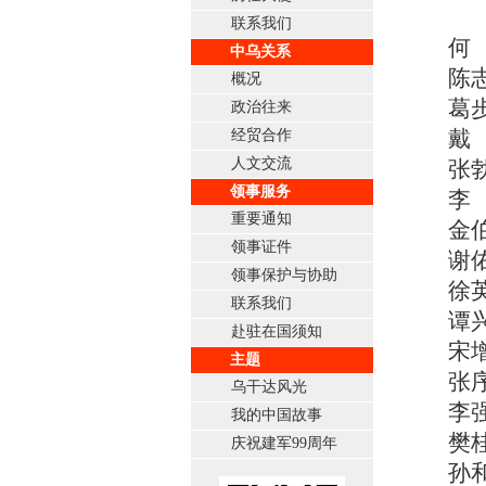
联系我们
何
中乌关系
陈
概况
葛
政治往来
戴
经贸合作
人文交流
张
领事服务
李
重要通知
金
领事证件
谢
领事保护与协助
徐
联系我们
谭
赴驻在国须知
宋
主题
张
乌干达风光
李
我的中国故事
樊
庆祝建军99周年
孙