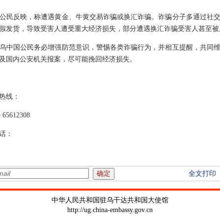
公民反映，称遭遇黄金、牛黄交易诈骗或换汇诈骗。诈骗分子多通过社
假发货，导致受害人遭受重大经济损失，部分遭遇换汇诈骗受害人甚至被
乌中国公民务必增强防范意识，警惕各类诈骗行为，并相互提醒，共同
方及国内公安机关报案，尽可能挽回经济损失。
热线：
5612308
话：
全文打印
中华人民共和国驻乌干达共和国大使馆
http://ug.china-embassy.gov.cn