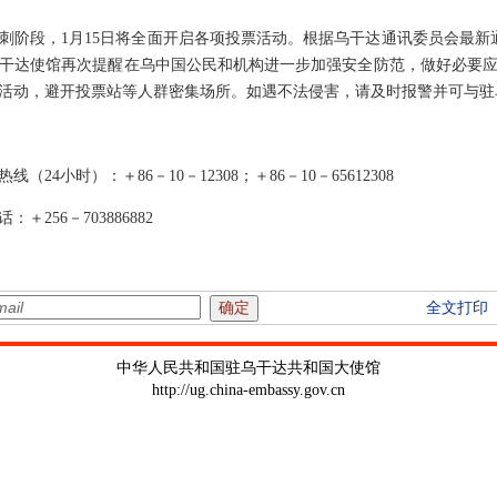
刺阶段，1月15日将全面开启各项投票活动。根据乌干达通讯委员会最新通
干达使馆再次提醒在乌中国公民和机构进一步加强安全防范，做好必要
活动，避开投票站等人群密集场所。如遇不法侵害，请及时报警并可与驻
4小时）：＋86－10－12308；＋86－10－65612308
256－703886882
全文打印
中华人民共和国驻乌干达共和国大使馆
http://ug.china-embassy.gov.cn