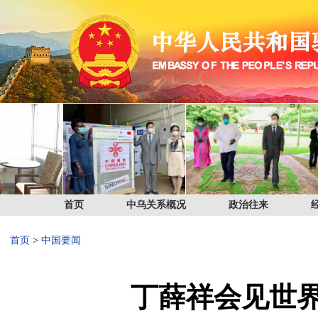
首页
中乌关系概况
政治往来
首页
>
中国要闻
丁薛祥会见世