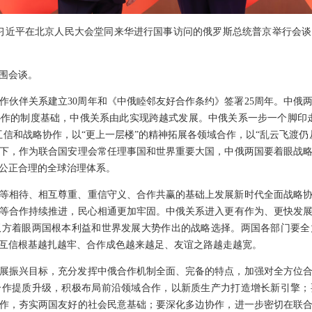
家主席习近平在北京人民大会堂同来华进行国事访问的俄罗斯总统普京举行会
围会谈。
作伙伴关系建立30周年和《中俄睦邻友好合作条约》签署25周年。中俄
作的制度基础，中俄关系由此实现跨越式发展。中俄关系一步一个脚印
互信和战略协作，以“更上一层楼”的精神拓展各领域合作，以“乱云飞渡仍
下，作为联合国安理会常任理事国和世界重要大国，中俄两国要着眼战
公正合理的全球治理体系。
等相待、相互尊重、重信守义、合作共赢的基础上发展新时代全面战略
等合作持续推进，民心相通更加牢固。中俄关系进入更有作为、更快发
双方着眼两国根本利益和世界发展大势作出的战略选择。两国各部门要全
互信根基越扎越牢、合作成色越来越足、友谊之路越走越宽。
展振兴目标，充分发挥中俄合作机制全面、完备的特点，加强对全方位
合作提质升级，积极布局前沿领域合作，以新质生产力打造增长新引擎；
作，夯实两国友好的社会民意基础；要深化多边协作，进一步密切在联