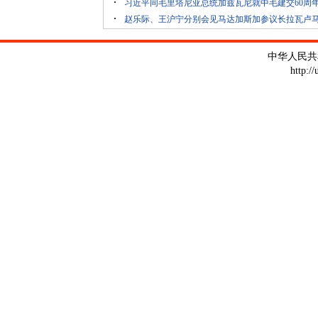
习近平同毛里塔尼亚总统加兹瓦尼就中毛建交60周
赵乐际、王沪宁分别会见马达加斯加参议长拉瓦卢
中华人民共
http:/