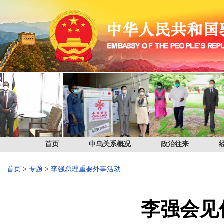
首页
中乌关系概况
政治往来
首页
>
专题
>
李强总理重要外事活动
李强会见