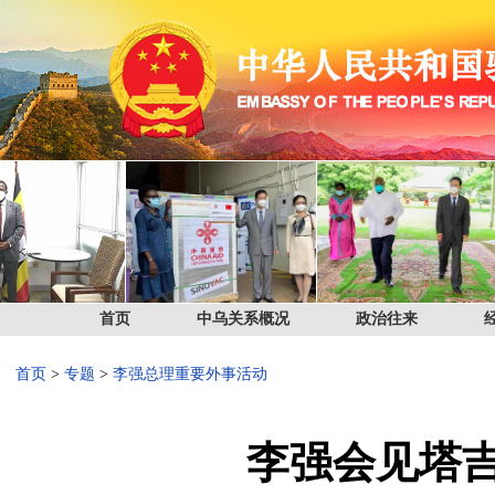
首页
中乌关系概况
政治往来
首页
>
专题
>
李强总理重要外事活动
李强会见塔