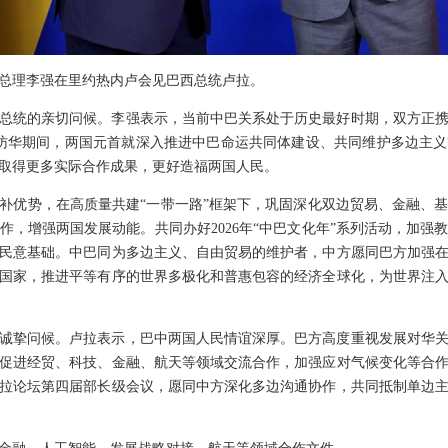
务院总理李强在里约热内卢会见巴西总统卢拉。
总统的亲切问候。李强表示，当前中巴关系处于历史最好时期，双方正
访华期间，两国元首就深入推进中巴命运共同体建设、共同维护多边主
取得更多实际合作成果，更好造福两国人民。
补优势，在高质量共建“一带一路”框架下，巩固深化双边贸易、金融、
作，增强两国发展动能。共同办好2026年“中巴文化年”系列活动，加强
民意基础。中巴同为多边主义、自由贸易的维护者，中方愿同巴方加强
国家，推进平等有序的世界多极化和普惠包容的经济全球化，为世界注
诚挚问候。卢拉表示，巴中两国人民情谊深厚。巴方高度重视发展对华
促进经贸、科技、金融、航天等领域交流合作，加强应对气候变化等合
拉论坛第四届部长级会议，愿同中方深化多边沟通协作，共同抵制单边