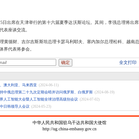
至25日出席在天津举行的第十六届夏季达沃斯论坛。其间，李强总理将出
代表座谈交流。
理黄循财、吉尔吉斯斯坦总理卡瑟马利耶夫、塞内加尔总理松科、越南总
媒体界代表将参会。
全文打印
、澳大利亚、马来西亚
(2024-06-11)
持中俄总理第二十九次定期会晤并访问俄罗斯、白俄罗斯
(2024-08-19)
4世界人工智能大会暨人工智能全球治理高级别会议
(2024-07-02)
中日韩领导人会议
(2024-05-23)
中华人民共和国驻乌干达共和国大使馆
http://ug.china-embassy.gov.cn