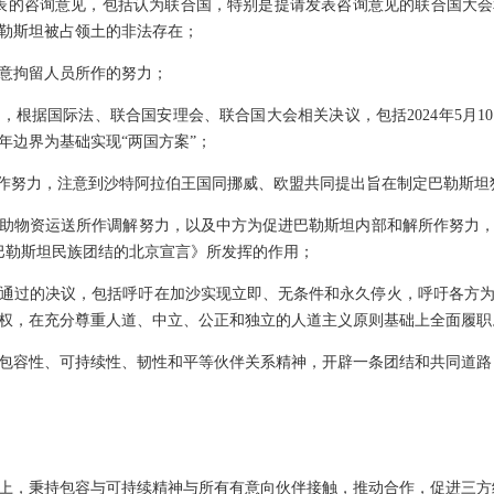
9日发表的咨询意见，包括认为联合国，特别是提请发表咨询意见的联合国大
勒斯坦被占领土的非法存在；
意拘留人员所作的努力；
，根据国际法、联合国安理会、联合国大会相关决议，包括2024年5月1
1967年边界为基础实现“两国方案”；
所作努力，注意到沙特阿拉伯王国同挪威、欧盟共同提出旨在制定巴勒斯坦
助物资运送所作调解努力，以及中方为促进巴勒斯坦内部和解所作努力，特
巴勒斯坦民族团结的北京宣言》所发挥的作用；
月11日通过的决议，包括呼吁在加沙实现立即、无条件和永久停火，呼吁各
权，在充分尊重人道、中立、公正和独立的人道主义原则基础上全面履职
包容性、可持续性、韧性和平等伙伴关系精神，开辟一条团结和共同道路
上，秉持包容与可持续精神与所有有意向伙伴接触，推动合作，促进三方