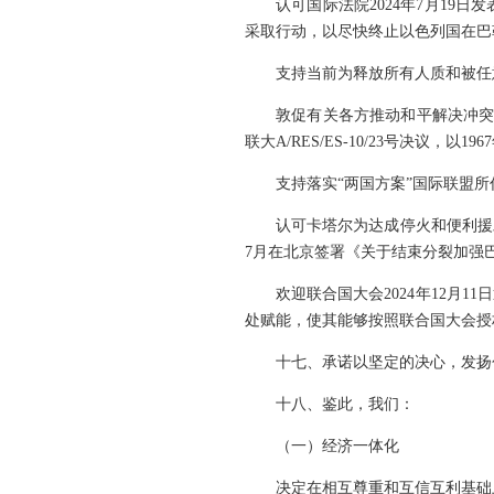
认可国际法院2024年7月1
采取行动，以尽快终止以色列国在巴
支持当前为释放所有人质和被任
敦促有关各方推动和平解决冲突
联大A/RES/ES-10/23号决议，以
支持落实“两国方案”国际联盟
认可卡塔尔为达成停火和便利援
7月在北京签署《关于结束分裂加强
欢迎联合国大会2024年12
处赋能，使其能够按照联合国大会授
十七、承诺以坚定的决心，发扬
十八、鉴此，我们：
（一）经济一体化
决定在相互尊重和互信互利基础