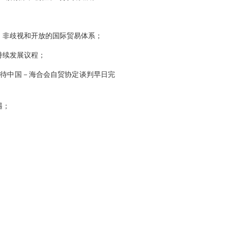
、非歧视和开放的国际贸易体系；
持续发展议程；
期待中国－海合会自贸协定谈判早日完
遇；