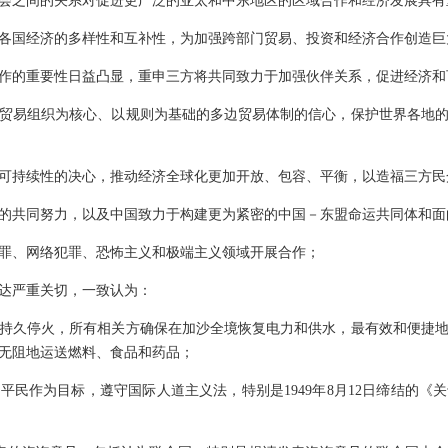
会之间的关系对促进更广泛的亚太和中东地区的区域合作和经济发展具有
各国经济的多样性和互补性，为加强跨部门贸易、投资和经济合作创造巨
作的重要性日益凸显，重申三方将共同致力于加强伙伴关系，促进经济和
贸易组织为核心、以规则为基础的多边贸易体制的信心，保护世界各地
可持续性的决心，推动经济全球化更加开放、包容、平衡，以造福三方民
的共同努力，以及中国致力于构建更为紧密的中国－东盟命运共同体和面
罪、网络犯罪、恐怖主义和极端主义领域开展合作；
达严重关切，一致认为：
持久停火，所有相关方确保在加沙全境恢复电力和供水，最有效和便捷
无阻地运送燃料、食品和药品；
平民作为目标，遵守国际人道主义法，特别是1949年8月12日缔结的《