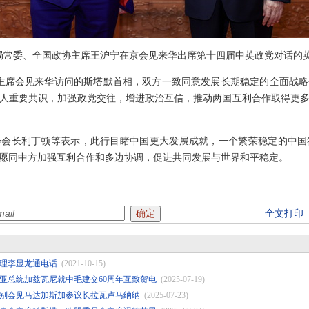
政治局常委、全国政协主席王沪宁在京会见来华出席第十四届中英政党对话的
主席会见来华访问的斯塔默首相，双方一致同意发展长期稳定的全面战
人重要共识，加强政党交往，增进政治互信，推动两国互利合作取得更
会会长利丁顿等表示，此行目睹中国更大发展成就，一个繁荣稳定的中国
愿同中方加强互利合作和多边协调，促进共同发展与世界和平稳定。
全文打印
理李显龙通电话
(2021-10-15)
亚总统加兹瓦尼就中毛建交60周年互致贺电
(2025-07-19)
别会见马达加斯加参议长拉瓦卢马纳纳
(2025-07-23)