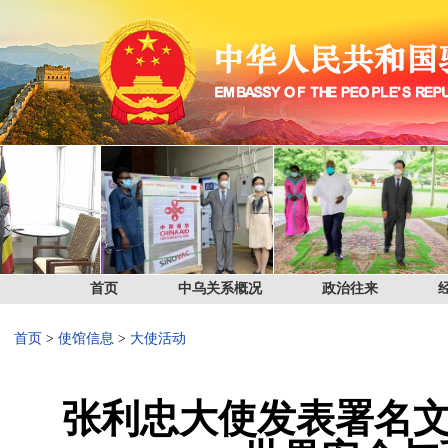
首页
中乌关系概况
政治往来
首页
>
使馆信息
>
大使活动
张利忠大使发表署名文