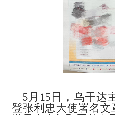
5
月15日，乌干达
登张利忠大使署名文