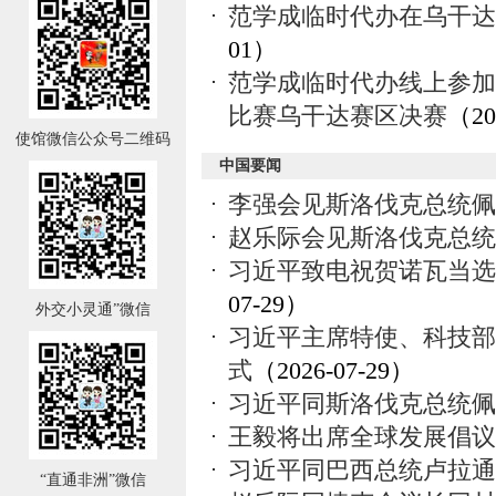
范学成临时代办在乌干达
01）
范学成临时代办线上参加2
比赛乌干达赛区决赛
（20
使馆微信公众号二维码
中国要闻
李强会见斯洛伐克总统佩
赵乐际会见斯洛伐克总统
习近平致电祝贺诺瓦当选
07-29）
外交小灵通”微信
习近平主席特使、科技部
式
（2026-07-29）
习近平同斯洛伐克总统佩
王毅将出席全球发展倡议
习近平同巴西总统卢拉通
“直通非洲”微信