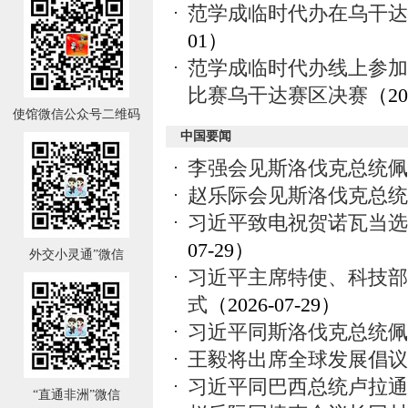
范学成临时代办在乌干达
01）
范学成临时代办线上参加2
比赛乌干达赛区决赛
（20
使馆微信公众号二维码
中国要闻
李强会见斯洛伐克总统佩
赵乐际会见斯洛伐克总统
习近平致电祝贺诺瓦当选
07-29）
外交小灵通”微信
习近平主席特使、科技部
式
（2026-07-29）
习近平同斯洛伐克总统佩
王毅将出席全球发展倡议
习近平同巴西总统卢拉通
“直通非洲”微信