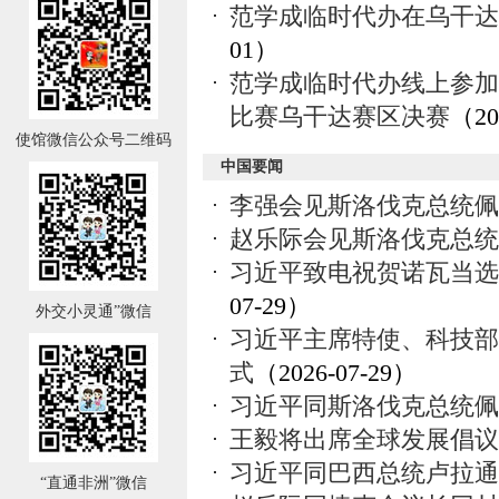
范学成临时代办在乌干达
01）
范学成临时代办线上参加2
比赛乌干达赛区决赛
（20
使馆微信公众号二维码
中国要闻
李强会见斯洛伐克总统佩
赵乐际会见斯洛伐克总统
习近平致电祝贺诺瓦当选
07-29）
外交小灵通”微信
习近平主席特使、科技部
式
（2026-07-29）
习近平同斯洛伐克总统佩
王毅将出席全球发展倡议
习近平同巴西总统卢拉通
“直通非洲”微信