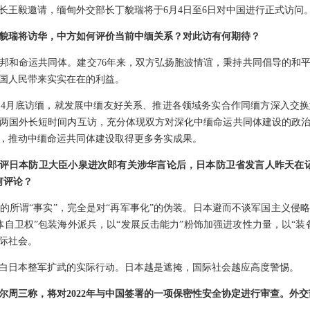
长王毅邀请，缅甸外交部长丁貌瑞将于6月4日至6日对中国进行正式访问
貌瑞将访华，中方如何评价当前中缅关系？对此访有何期待？
邦和命运共同体。建交76年来，双方弘扬胞波情谊，秉持共同倡导的和
国人民带来实实在在的利益。
4月底访缅，就发展中缅友好关系、推进各领域务实合作同缅方深入交
两国外长短时间内互访，充分体现双方对深化中缅命运共同体建设的政
，推动中缅命运共同体建设取得更多务实成果。
日批评日本防卫大臣小泉进次郎有关涉华言论后，日本防卫省发言人昨天在
何评论？
的所谓“事实”，完全是对“再军事化”的伪装。日本避而不谈军国主义侵
体自卫权”包装海外派兵，以“发展反击能力”粉饰加强进攻性力量，以“装
际社会。
白日本整军扩武的实际行动。日本越是遮掩，国际社会越应高度警惕。
尔周三称，将对2022年与中国签署的一项保密性安全协定进行审查。外