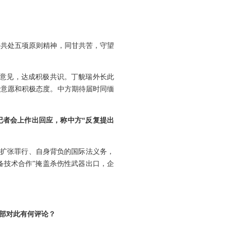
。
平共处五项原则精神，同甘共苦，守望
换意见，达成积极共识。丁貌瑞外长此
治意愿和积极态度。中方期待届时同缅
记者会上作出回应，称中方“反复提出
略扩张罪行、自身背负的国际法义务，
备技术合作”掩盖杀伤性武器出口，企
交部对此有何评论？