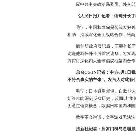
应中共中央政治局委员、外交部
《人民日报》记者：缅甸外长丁
毛宁：中国和缅甸是传统友好邻
相助，持续深化全面战略合作，给两
缅甸新政府履职后，王毅外长于
访是他就任外长后首次访华，将实现
方探讨深化四大全球倡议框架内合作
总台CGTN记者：中方6月1
不符合事实的主张”。发言人对此有
毛宁：日本避重就轻、自欺欺人
始终未能深刻反省历史，反而以“集
图通过偷换概念，欺骗日本国内和国
数字不会说谎，文字游戏无法洗
法新社记者：所罗门群岛总理威