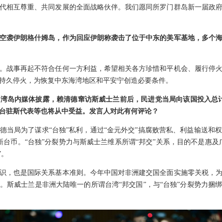
代相互尊重、共同发展的全面战略伙伴。我们愿同所罗门群岛新一届政
空袭伊朗格什姆岛，作为回应伊朗称袭击了位于中东的美军基地，多个
。战事再起不符合任何一方利益，希望相关各方珍惜和平机会、履行停
持久停火，为恢复中东海湾地区和平安宁创造必要条件。
湾岛内媒体披露，赖清德窜访斯威士兰前后，民进党当局向该国投入总计
台驻斯代表等也将从中受益。发言人对此有何评论？
德当局为了谋求“台独”私利，通过“金元外交”搞腐败营私、利益输送和
新台币。“台独”分裂势力与斯威士兰维系所谓“邦交”关系，目的不是惠及
”。
识，也是国际关系基本准则。今年中国对非洲建交国全面实施零关税，
。斯威士兰是非洲大陆唯一的所谓台湾“邦交国”，与“台独”分裂势力捆