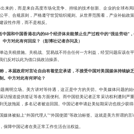
补出来的，而是来自高度市场化竞争、持续的技术创新、企业的全球布局
公平、合规原则，严格遵守世贸组织规则。从世界范围看，产业补贴政
建设性作用，而不是相反。
包括中国和中国香港在内的60个经济体未能禁止生产过程中的“强迫劳动”
关税。中方对此有何回应？（彭博社记者亦问及）
单边关税措施。关税战、贸易战不符合任何一方利益，经贸问题应该在
，我们反对以此为借口搞政治操弄。
称，本届政府对言论自由有着坚定承诺，不接受中国对美国媒体持续缺
制。中方对此有何评论？
问题阐明立场。美方讲对等待遇，这正是中方的关切。中美媒体问题的始
采访报道提供签证等各方面便利。而中国驻美记者正常采访权利遭到严
到无故拖延，多名记者被迫回国。中国记者申请赴美短期采访也很少获得
国媒体被贴上“外国代理人”“外国使团”等政治标签。这就是美方所谓的言
，保障中国记者在美正常工作生活合法权益。